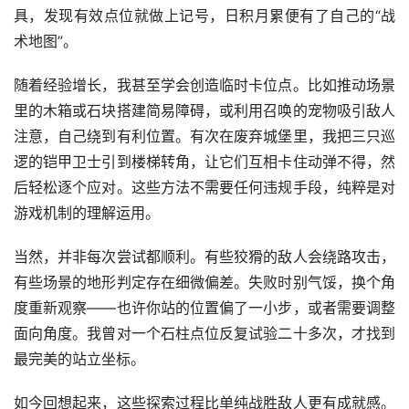
具，发现有效点位就做上记号，日积月累便有了自己的“战
术地图”。
随着经验增长，我甚至学会创造临时卡位点。比如推动场景
里的木箱或石块搭建简易障碍，或利用召唤的宠物吸引敌人
注意，自己绕到有利位置。有次在废弃城堡里，我把三只巡
逻的铠甲卫士引到楼梯转角，让它们互相卡住动弹不得，然
后轻松逐个应对。这些方法不需要任何违规手段，纯粹是对
游戏机制的理解运用。
当然，并非每次尝试都顺利。有些狡猾的敌人会绕路攻击，
有些场景的地形判定存在细微偏差。失败时别气馁，换个角
度重新观察——也许你站的位置偏了一小步，或者需要调整
面向角度。我曾对一个石柱点位反复试验二十多次，才找到
最完美的站立坐标。
如今回想起来，这些探索过程比单纯战胜敌人更有成就感。