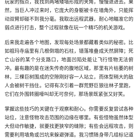
玩家的指点，我找到两堵矮墙形成的夹角，慢慢退进去。果
然，当巨人冲过来时，它庞大的身躯被卡在墙角外，只能挥
动双臂却碰不到我分毫。我取出远程武器，耐心地瞄准它的
弱点进行打击，整个过程就像在玩一个精巧的机关游戏。
后来我走遍各个地图，发现每处场景都藏着类似的秘密。比
如祖玛寺庙里有几根倒塌的石柱，错落堆叠成天然屏障；死
亡山谷的某个分支路口，地面凹陷处能让飞行怪物无法俯
冲。最有趣的是在迷失传奇的腹地区域，那里有片枯萎的树
林，三棵巨树围成的空隙刚好容一人站立，而体型稍大的敌
人会被树干挡住。记得有次引着一群荒野巨狼往林子里跑，
它们在外围转圈嚎叫却无可奈何，那场景既紧张又好笑。
掌握这些技巧的关键在于观察和耐心。你需要反复尝试各种
站位，注意怪物攻击范围的边缘在哪里。有些怪物虽然体型
大但动作敏捷，就要找更狭窄的缝隙；有些会远程攻击，则
需要利用墙角或凹坑来躲避弹道。我习惯随身带几组标记道