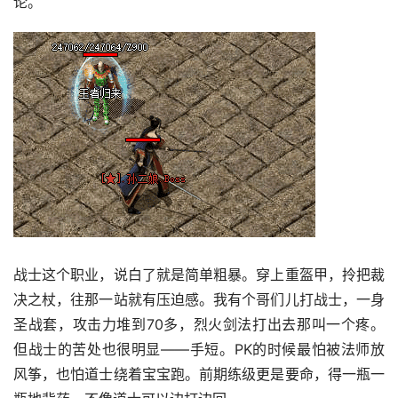
论。
战士这个职业，说白了就是简单粗暴。穿上重盔甲，拎把裁
决之杖，往那一站就有压迫感。我有个哥们儿打战士，一身
圣战套，攻击力堆到70多，烈火剑法打出去那叫一个疼。
但战士的苦处也很明显——手短。PK的时候最怕被法师放
风筝，也怕道士绕着宝宝跑。前期练级更是要命，得一瓶一