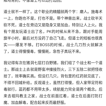
瓶地背药，不像道士可以边打边回。
道士就不一样了。这个职业的精髓就两个字：磨人。施毒术
一上，你跑也不是，打也不是。带个神兽出来，战士砍半天
砍不死，道士在旁边又是隐身又是加血，特别让人上火。我
有个朋友玩道士出了名，PK的时候从来不急，跟对手能周
旋半小时，最后对方没药了自己飞走。但道士的短板也很真
实——爆发不够。打BOSS的时候，战士几刀烈火就解决
了，道士得慢慢毒，慢慢耗，急性子真玩不来。
我记得有次在猪洞七层打白野猪，我们组了个战士和一个道
士。那战士上去就是野蛮冲撞接烈火，三下五除二就把怪收
拾了，效率确实高。但没打几只，背包里的红药就见底了，
不得不回城补给。反观道士，虽然打得慢，但人家带足符和
毒就行，蓝药都不用带太多，续航能力完全是两个概念。后
来去祖玛教主之家，战士在前面扛着，道士在后面打防打
魔、加血解毒，配合起来反而最舒服。