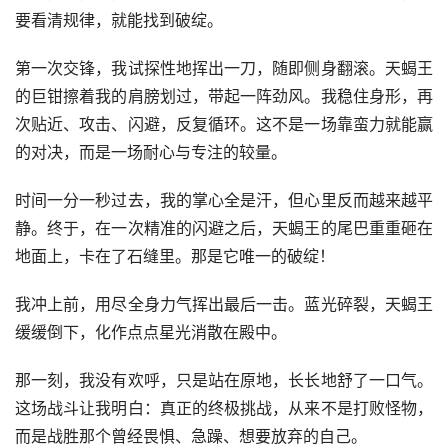
要看清规律，就能找到破绽。
第一次交锋，我试探性地挥出一刀，随即侧身翻滚。天蝎王
的巨钳擦着我的肩膀划过，带起一阵劲风。我稳住身形，再
次贴近、攻击、闪避，反复循环。这不是一场靠蛮力就能赢
的对决，而是一场耐心与专注的较量。
时间一分一秒过去，我的掌心全是汗，但心里反而越来越平
静。终于，在一次精准的闪避之后，天蝎王的尾巴重重砸在
地面上，卡在了石缝里。那是它唯一的破绽！
我冲上前，用尽全身力气挥出最后一击。蓝光碎裂，天蝎王
缓缓倒下，化作点点星光消散在殿中。
那一刻，我没有欢呼，只是站在原地，长长地舒了一口气。
这场战斗让我明白：真正的终极挑战，从来不是打败怪物，
而是战胜那个曾经畏惧、急躁、想要放弃的自己。