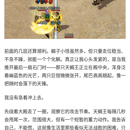
前面的几层还算顺利。蝎子小怪虽然多，但只要走位稳当、
不急不躁，就能一个个化解。真正让我心头发紧的，是当我
推开最后一扇石门时——那只天蝎王正立在殿中央，浑身泛
着幽蓝色的光芒，两只巨钳微微张开，尾巴高高翘起，像一
把随时会落下的天锤。
我没有急着冲上去。
先绕着大殿走了一圈，观察它的攻击节奏。天蝎王每隔几秒
会甩尾一次，范围很大，但有一个短暂的蓄力动作。我告诉
自己，不能慌，这就像生活里那些看似无法战胜的困难，只