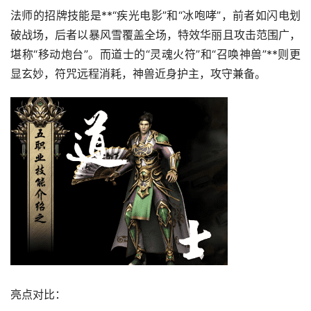
法师的招牌技能是**“疾光电影”和“冰咆哮”，前者如闪电划
破战场，后者以暴风雪覆盖全场，特效华丽且攻击范围广，
堪称“移动炮台”。而道士的“灵魂火符”和“召唤神兽”**则更
显玄妙，符咒远程消耗，神兽近身护主，攻守兼备。
亮点对比：