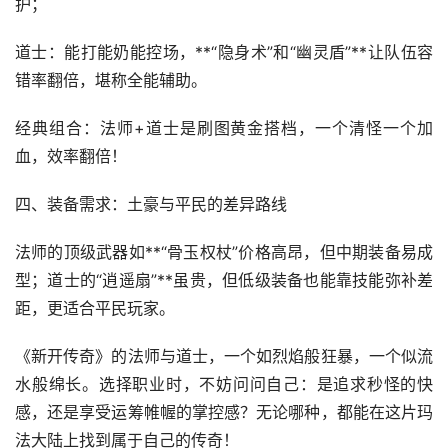
护；
道士：能打能奶能控场，**“隐身术”和“幽灵盾”**让队伍容
错率翻倍，堪称全能辅助。
经典组合：法师+道士是刷图黄金搭档，一个清怪一个加
血，效率翻倍！
四、装备需求：土豪与平民的差异路线
法师的顶级武器如**“骨玉权杖”价格高昂，但中期装备易成
型；道士的“逍遥扇”**虽贵，但低级装备也能靠技能弥补差
距，更适合平民玩家。
《新开传奇》的法师与道士，一个如烈焰般狂暴，一个似流
水般绵长。选择职业时，不妨问问自己：是追求秒怪的快
感，还是享受运筹帷幄的掌控感？无论哪种，都能在这片玛
法大陆上找到属于自己的传奇！