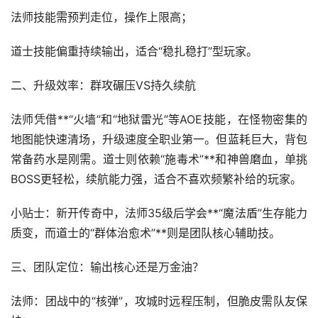
法师技能需预判走位，操作上限高；
道士技能偏重持续输出，适合“稳扎稳打”型玩家。
二、升级效率：群攻碾压VS持久续航
法师凭借**“火墙”和“地狱雷光”等AOE技能，在怪物密集的
地图能快速清场，升级速度全职业第一。但蓝耗巨大，背包
常备药水是刚需。道士则依赖“施毒术”**和神兽磨血，单挑
BOSS更轻松，续航能力强，适合不喜欢频繁补给的玩家。
小贴士：新开传奇中，法师35级后学会**“魔法盾”生存能力
质变，而道士的“群体治愈术”**则是团队核心辅助技。
三、团队定位：输出核心还是万金油？
法师：团战中的“核弹”，攻城时远程压制，但脆皮需队友保