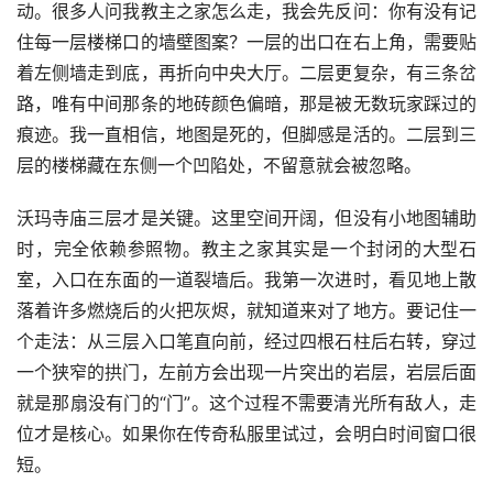
动。很多人问我教主之家怎么走，我会先反问：你有没有记
住每一层楼梯口的墙壁图案？一层的出口在右上角，需要贴
着左侧墙走到底，再折向中央大厅。二层更复杂，有三条岔
路，唯有中间那条的地砖颜色偏暗，那是被无数玩家踩过的
痕迹。我一直相信，地图是死的，但脚感是活的。二层到三
层的楼梯藏在东侧一个凹陷处，不留意就会被忽略。
沃玛寺庙三层才是关键。这里空间开阔，但没有小地图辅助
时，完全依赖参照物。教主之家其实是一个封闭的大型石
室，入口在东面的一道裂墙后。我第一次进时，看见地上散
落着许多燃烧后的火把灰烬，就知道来对了地方。要记住一
个走法：从三层入口笔直向前，经过四根石柱后右转，穿过
一个狭窄的拱门，左前方会出现一片突出的岩层，岩层后面
就是那扇没有门的“门”。这个过程不需要清光所有敌人，走
位才是核心。如果你在传奇私服里试过，会明白时间窗口很
短。