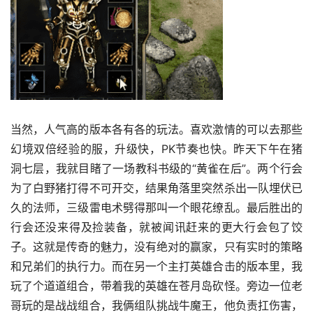
当然，人气高的版本各有各的玩法。喜欢激情的可以去那些
幻境双倍经验的服，升级快，PK节奏也快。昨天下午在猪
洞七层，我就目睹了一场教科书级的“黄雀在后”。两个行会
为了白野猪打得不可开交，结果角落里突然杀出一队埋伏已
久的法师，三级雷电术劈得那叫一个眼花缭乱。最后胜出的
行会还没来得及捡装备，就被闻讯赶来的更大行会包了饺
子。这就是传奇的魅力，没有绝对的赢家，只有实时的策略
和兄弟们的执行力。而在另一个主打英雄合击的版本里，我
玩了个道道组合，带着我的英雄在苍月岛砍怪。旁边一位老
哥玩的是战战组合，我俩组队挑战牛魔王，他负责扛伤害，