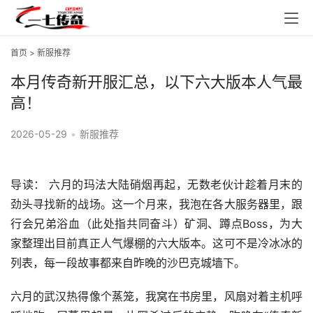
首页
>
新服推荐
本月传奇新开服汇总，以下六大版本人气最
高！
2026-05-29
•
新服推荐
导读： 六月的玛法大陆硝烟再起，无数老伙计趁着月末的
劲头寻找新的战场。这一个月来，我泡在各大服务器里，跟
行会兄弟浴血（此处指共同奋斗）矿洞、蹲点Boss，为大
家整理出目前真正人气爆棚的六大版本。这可不是冷冰冰的
列表，每一段故事都来自昨晚的沙巴克城墙下。
六月的武汉热得像个蒸笼，我窝在书房里，风扇对着主机呼