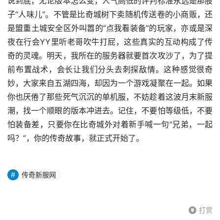
说到底，无论版本怎么变，人气高低的评判标准永远是那股
子“人味儿”。不管是比奇城树下卖随机传送卷的小商贩，还
是盟重土城安全区外叫嚣的“点我看装备”的玩家，亦或是深
夜在行会YY里听老哥吹牛打屁，这些真实的互动构成了传
奇的灵魂。明天，我所在的服务器就要首次攻沙了，为了提
前布置战术，会长让我们分头去刺探敌情。这种感觉很奇
妙，大家来自五湖四海，却因为一个游戏凝聚在一起。如果
你也厌倦了那些死气沉沉的单机服，不妨趁着这波月末新服
潮，找一个顺眼的版本冲进去。记住，不要怕等级低，不要
怕装备差，只要你在比奇城外对着新手喊一句“兄弟，一起
吗？”，你的传奇故事，就正式开始了。
传奇新服网
打赏