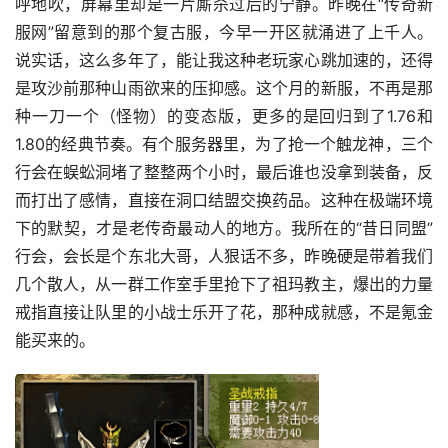
呼地吹，屏幕里却是一片厮杀过后的宁静。昨晚在“传奇新
服网”留意到的那个复古服，今早一开区就涌进了上千人。
说实话，这么多年了，能让我这种老玩家心跳加速的，还得
是攻沙前那种山雨欲来的压抑感。这个月的新服，不再是那
种一刀一个（怪物）的变态版，更多的是回归到了1.76和
1.80的经典节奏。有个服务器里，为了抢一个触龙神，三个
行会在蜈蚣洞堵了整整两个小时，最后谁也没拿到装备，反
而打出了感情，直接在洞口结盟交换药品。这种在极端环境
下的默契，才是老传奇最动人的地方。我所在的“昔日同盟”
行会，会长是个东北大哥，人狠话不多，昨晚硬是带着我们
几个散人，从一群工作室手里抢下了祖玛教主，爆出的力量
戒指直接让队里的小战士乐开了花，那种成就感，不是氪金
能买来的。