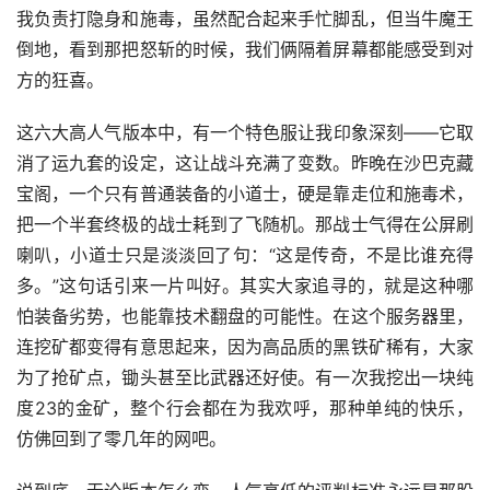
我负责打隐身和施毒，虽然配合起来手忙脚乱，但当牛魔王
倒地，看到那把怒斩的时候，我们俩隔着屏幕都能感受到对
方的狂喜。
这六大高人气版本中，有一个特色服让我印象深刻——它取
消了运九套的设定，这让战斗充满了变数。昨晚在沙巴克藏
宝阁，一个只有普通装备的小道士，硬是靠走位和施毒术，
把一个半套终极的战士耗到了飞随机。那战士气得在公屏刷
喇叭，小道士只是淡淡回了句：“这是传奇，不是比谁充得
多。”这句话引来一片叫好。其实大家追寻的，就是这种哪
怕装备劣势，也能靠技术翻盘的可能性。在这个服务器里，
连挖矿都变得有意思起来，因为高品质的黑铁矿稀有，大家
为了抢矿点，锄头甚至比武器还好使。有一次我挖出一块纯
度23的金矿，整个行会都在为我欢呼，那种单纯的快乐，
仿佛回到了零几年的网吧。