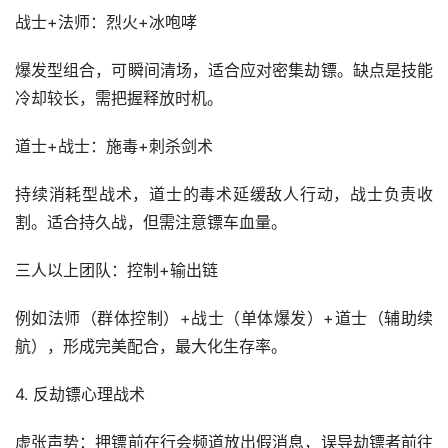
战士+法师：烈火+冰咆哮
爆发型组合，可瞬间清场，适合应对密集劫镖。缺点是技能
冷却较长，需把握释放时机。
道士+战士：施毒+刺杀剑术
持续消耗型战术，道士的毒术延缓敌人行动，战士负责收
割。适合持久战，但需注意镖车血量。
三人以上团队：控制+输出链
例如法师（群体控制）+战士（单体爆发）+道士（辅助续
航），形成完美配合，最大化生存率。
4. 反劫镖心理战术
虚张声势：押镖前在行会频道放出假消息，误导劫镖者前往