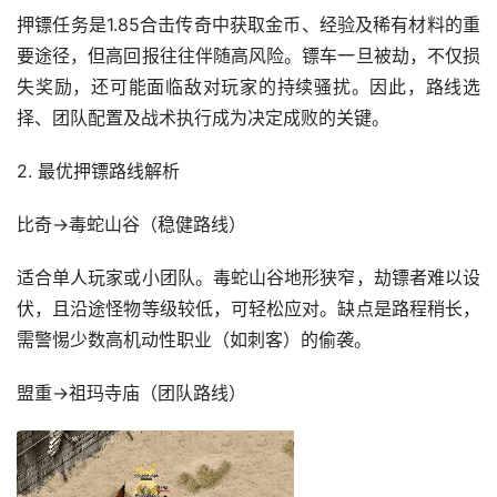
押镖任务是1.85合击传奇中获取金币、经验及稀有材料的重
要途径，但高回报往往伴随高风险。镖车一旦被劫，不仅损
失奖励，还可能面临敌对玩家的持续骚扰。因此，路线选
择、团队配置及战术执行成为决定成败的关键。
2. 最优押镖路线解析
比奇→毒蛇山谷（稳健路线）
适合单人玩家或小团队。毒蛇山谷地形狭窄，劫镖者难以设
伏，且沿途怪物等级较低，可轻松应对。缺点是路程稍长，
需警惕少数高机动性职业（如刺客）的偷袭。
盟重→祖玛寺庙（团队路线）