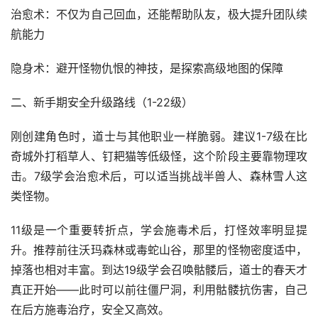
治愈术：不仅为自己回血，还能帮助队友，极大提升团队续
航能力
隐身术：避开怪物仇恨的神技，是探索高级地图的保障
二、新手期安全升级路线（1-22级）
刚创建角色时，道士与其他职业一样脆弱。建议1-7级在比
奇城外打稻草人、钉耙猫等低级怪，这个阶段主要靠物理攻
击。7级学会治愈术后，可以适当挑战半兽人、森林雪人这
类怪物。
11级是一个重要转折点，学会施毒术后，打怪效率明显提
升。推荐前往沃玛森林或毒蛇山谷，那里的怪物密度适中，
掉落也相对丰富。到达19级学会召唤骷髅后，道士的春天才
真正开始——此时可以前往僵尸洞，利用骷髅抗伤害，自己
在后方施毒治疗，安全又高效。