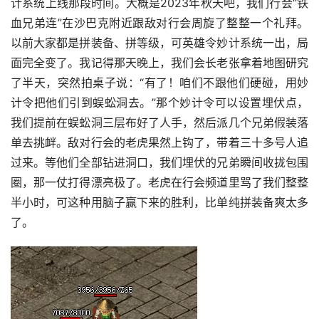
计系统上线那段时间。大概是2023年秋天吧，我们行会“铁
血兄弟连”在沙巴克附近跟敌对行会周旋了整整一个礼拜。
以前大家都是拼装备、拼等级，可英雄令妙计系统一出，局
面完全变了。我记得那天晚上，我们会长老张拿着地图研究
了半天，突然拍桌子说：“有了！咱们不跟他们硬碰，用妙
计令把他们引到蜈蚣洞去。”那个妙计令可以设置埋伏点，
我们提前在蜈蚣洞三层布好了人手，然后派几个兄弟假装落
单去挑衅。敌对行会的老虎果然上钩了，带着三十多号人追
过来。等他们全部钻进洞口，我们埋伏的兄弟瞬间收拢包围
圈，那一仗打得漂亮极了。老虎在行会频道里骂了我们整整
半小时，可这种用脑子赢下来的胜利，比单纯拼装备爽太多
了。