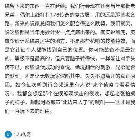
统留下来的东西一直在延续。我们行会现在还有当年那批老
兄弟，偶尔上线打打1.76传奇的复古服，用的还是那些老套
路。新来的玩家总问我们怎么配合得这么默契，我们就笑，
说这些都是当年用妙计令一点点磨出来的。其实说到底，英
雄令妙计系统最厉害的地方，不是那些花哨的技能特效，而
是它让每个人都能找到自己的位置。你可能装备不是最好
的，等级不是最高的，但只要脑子转得快，一样能让对手头
疼不已。那些设伏成功的喜悦、绝境翻盘的刺激、兄弟配合
的默契，才是让无数玩家深陷其中、久久不愿离开的真正原
因。如今每次听到行会频道里有人说“来个侦察令看看情
况”，我都会想起那个在蜈蚣洞伏击的夜晚，想起老张拍桌
子的样子，想起阿杰那声“北边来人了”的喊叫——这才是我
们一直玩下去的理由。
1.76传奇