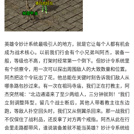
英雄令妙计系统最吸引人的地方，就是它让每个人都有机会
成为战术核心。以前我们行会有个小兄弟叫阿杰，装备一
般，等级也不高，打架时经常第一个倒下。但妙计令系统里
有个侦察令，用一次可以探出周围敌人的大致数量和位置。
阿杰把这个令玩出了花，他总能在关键时刻告诉我们敌人从
哪条路包抄过来。有一次在祖玛寺庙，我们正在打教主，阿
杰突然喊：“北边通道来了至少两组人，三分钟就到！”我们
立刻调整阵型，留几个战士断后，其他人带着教主往东边
跑，等敌人扑空回头时，我们又从侧翼杀回来。那一战我们
不仅保住了战利品，还反拿了对方两个戒指。阿杰从此在行
会里走路都带风，谁说装备差就不能当英雄？妙计令系统给