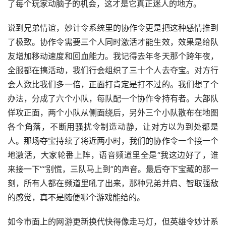
了每个玩家动脑子的机会，这才是它真正迷人的地方。
说到兄弟情谊，妙计令系统里的协作令更是把这种感情推到
了极致。协作令需要三个人同时激活才能生效，效果是给队
友增加移动速度和回血能力。我记得去年冬天那个跨年夜，
全服都在搞活动，我们行会组织了三十个人去夺宝。对方行
会人数比我们多一倍，正面打肯定是打不过的。我们想了个
办法，分成了六个小队，每队配一个协作令持有者。大部队
佯攻正面，两个小队从侧面绕后，另外三个小队散布在地图
各个角落，不断用骚扰令制造动静，让对方以为到处都是
人。那场夺宝持续了将近两小时，我们的协作令一个接一个
地激活，大家轮番上阵，语音频道里全是“我这边好了，谁
来接一下”“别慌，三队马上到”的声音。最后夺下宝藏的那一
刻，所有人都在频道里吼了出来，那种兄弟并肩、智取强敌
的感觉，真不是随便哪个游戏能给的。
如今市面上的网游更新换代快得像走马灯，但英雄令妙计系