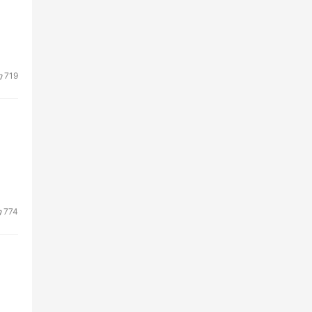
719
774