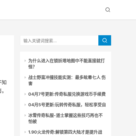
为什么进入在锁妖塔地图中不能直接就打
怪？
战士野蛮冲撞技能实测：最多眩晕七人 伤
不知
害
答。
04月7号更新:传奇私服兑换游戏币手续费
04月5号更新:玩转传奇私服，轻松享受自
冰雪传奇私服-道士掌握这些技巧再也不
怕被
1.90火龙传奇:解锁第四大陆才是提升战