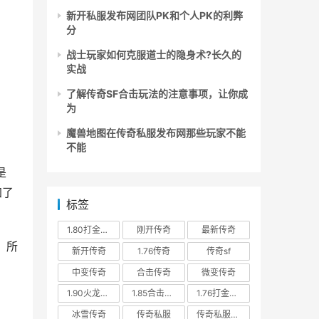
新开私服发布网团队PK和个人PK的利弊
分
战士玩家如何克服道士的隐身术?长久的
实战
了解传奇SF合击玩法的注意事项，让你成
为
魔兽地图在传奇私服发布网那些玩家不能
不能
是
加了
标签
1.80打金传奇
刚开传奇
最新传奇
，所
新开传奇
1.76传奇
传奇sf
中变传奇
合击传奇
微变传奇
1.90火龙传奇
1.85合击传奇
1.76打金传奇
冰雪传奇
传奇私服
传奇私服发布网