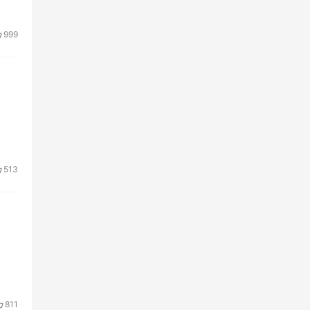
999
513
811