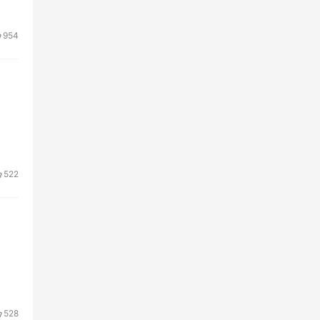
954
522
528