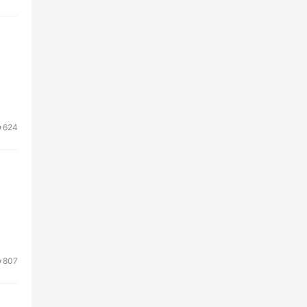
624
807