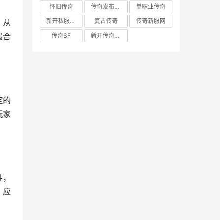
怀旧传奇
传奇发布网新开服
单职业传奇
新开私服发布网
复古传奇
传奇新服网
，从
最合
传奇SF
新开传奇私服
定的
玩家
性，
，应