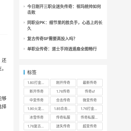
今日刚开三职业迷失传奇：祖玛统帅如何
击败
同职业PK：细节里的胜负手，心态上的长
久
复古传奇SF需要高投入吗？
单职业传奇：道士手持逍遥扇全图畅行
，还
在。
标签
1.80打金传奇
刚开传奇
最新传奇
新开传奇
1.76传奇
传奇sf
能够
中变传奇
合击传奇
微变传奇
选择
1.90火龙传奇
1.85合击传奇
1.76打金传奇
冰雪传奇
传奇私服
传奇私服发布网
1.76复古传奇
迷失传奇
超变传奇